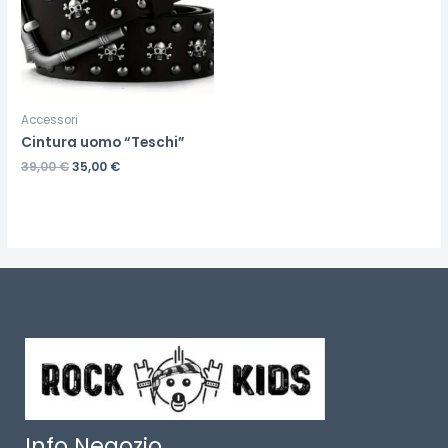
Accessori
Cintura uomo “Teschi”
39,00
€
35,00
€
Info Negozio