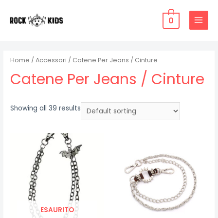
Vai
al
0
MAIN
contenuto
MENU
Home
/
Accessori
/ Catene Per Jeans / Cinture
Catene Per Jeans / Cinture
Showing all 39 results
ESAURITO