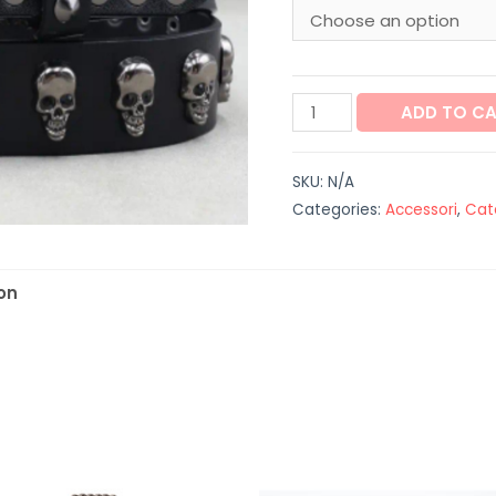
Cintura
ADD TO C
uomo
"Teschi"
SKU:
N/A
quantity
Categories:
Accessori
,
Cat
on