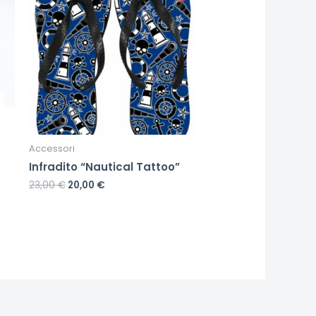
Accessori
Infradito “Nautical Tattoo”
23,00
€
20,00
€