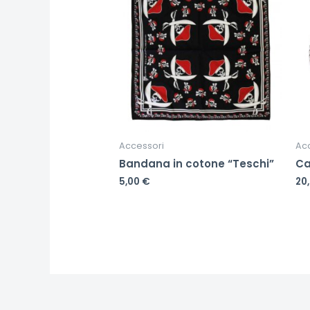
Accessori
Ac
Bandana in cotone “Teschi”
Ca
5,00
€
20