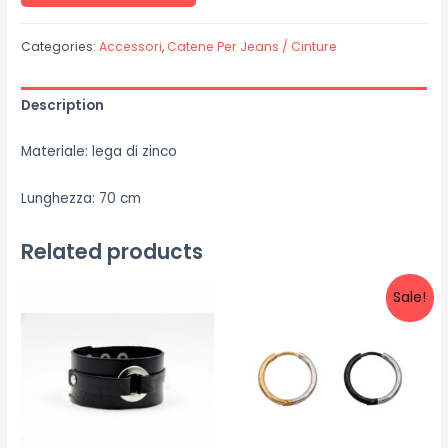
per
jeans
Categories:
Accessori
,
Catene Per Jeans / Cinture
"Croce"
quantity
Description
Materiale: lega di zinco
Lunghezza: 70 cm
Related products
Sale!