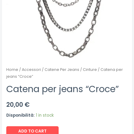
Home
/
Accessori
/
Catene Per Jeans / Cinture
/ Catena per
jeans “Croce”
Catena per jeans “Croce”
20,00
€
Disponibilità:
1 in stock
Catena
ADD TO CART