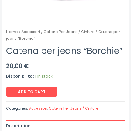
Home
/
Accessori
/
Catene Per Jeans / Cinture
/ Catena per
jeans “Borchie”
Catena per jeans “Borchie”
20,00
€
Disponibilità:
1 in stock
Catena
ADD TO CART
per
jeans
Categories:
Accessori
,
Catene Per Jeans / Cinture
"Borchie"
quantity
Description