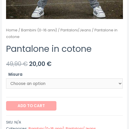
Home
/
Bambini (0-16 anni)
/
Pantaloni/Jeans
/ Pantalone in
cotone
Pantalone in cotone
49,90
€
20,00
€
Misura
Pantalone
ADD TO CART
in
cotone
SKU:
N/A
quantity
Categories:
Bambini (0-16 anni)
,
Pantaloni/Jeans