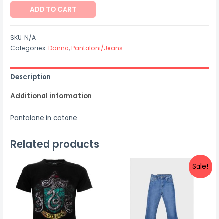
Pantalone
ADD TO CART
"Arhana"
quantity
SKU:
N/A
Categories:
Donna
,
Pantaloni/Jeans
Description
Additional information
Pantalone in cotone
Related products
Sale!