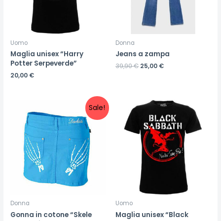
Uomo
Donna
Maglia unisex “Harry
Jeans a zampa
Potter Serpeverde”
39,90
€
25,00
€
20,00
€
Sale!
Donna
Uomo
Gonna in cotone “Skele
Maglia unisex “Black