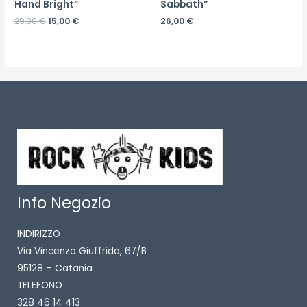
Hand Bright”
Sabbath”
29,90
€
15,00
€
26,00
€
Info Negozio
INDIRIZZO
Via Vincenzo Giuffrida, 67/B
95128 – Catania
TELEFONO
328 46 14 413