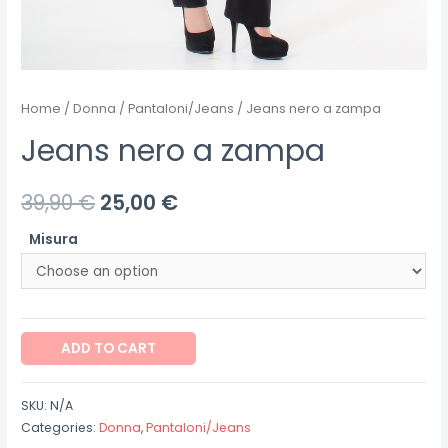
Home
/
Donna
/
Pantaloni/Jeans
/ Jeans nero a zampa
Jeans nero a zampa
39,90
€
25,00
€
Misura
Jeans
ADD TO CART
nero
a
SKU:
N/A
zampa
Categories:
Donna
,
Pantaloni/Jeans
quantity