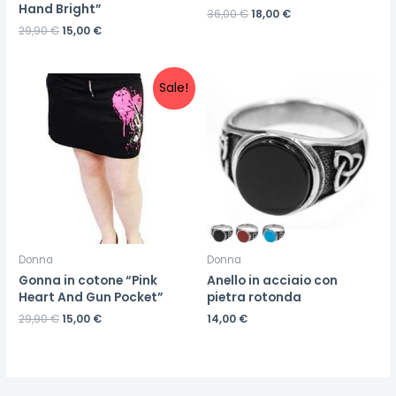
Hand Bright”
36,00
€
18,00
€
29,90
€
15,00
€
Sale!
Donna
Donna
Gonna in cotone “Pink
Anello in acciaio con
Heart And Gun Pocket”
pietra rotonda
29,90
€
15,00
€
14,00
€