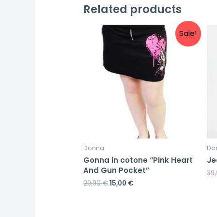
Related products
Sale!
Donna
Do
Gonna in cotone “Pink Heart
Je
And Gun Pocket”
39
29,90
€
15,00
€