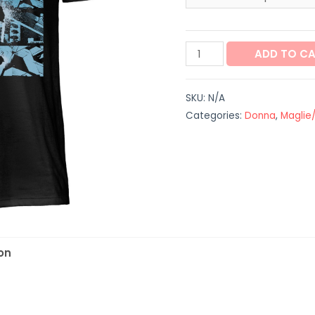
Maglia
ADD TO C
unisex
"Linkin
SKU:
N/A
Park"
Categories:
Donna
,
Maglie
quantity
on