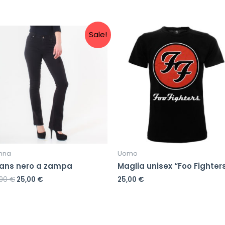
Sale!
nna
Uomo
ans nero a zampa
Maglia unisex “Foo Fighter
,90
€
25,00
€
25,00
€