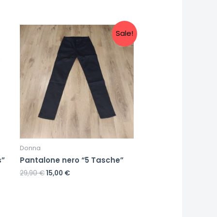
Sale!
Donna
s”
Pantalone nero “5 Tasche”
29,90
€
15,00
€