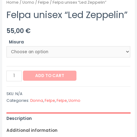
Home
/
Uomo
/
Felpe
/ Felpa unisex “Led Zeppelin”
Felpa unisex “Led Zeppelin”
55,00
€
Misura
Felpa
ADD TO CART
unisex
"Led
SKU:
N/A
Zeppelin"
Categories:
Donna
,
Felpe
,
Felpe
,
Uomo
quantity
Description
Additional information