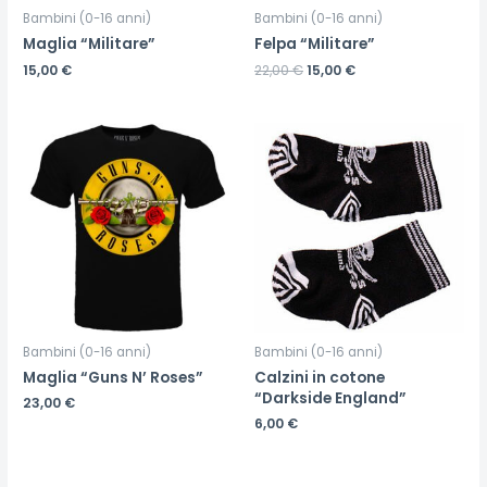
Bambini (0-16 anni)
Bambini (0-16 anni)
Maglia “Militare”
Felpa “Militare”
15,00
€
22,00
€
15,00
€
Bambini (0-16 anni)
Bambini (0-16 anni)
Maglia “Guns N’ Roses”
Calzini in cotone
“Darkside England”
23,00
€
6,00
€