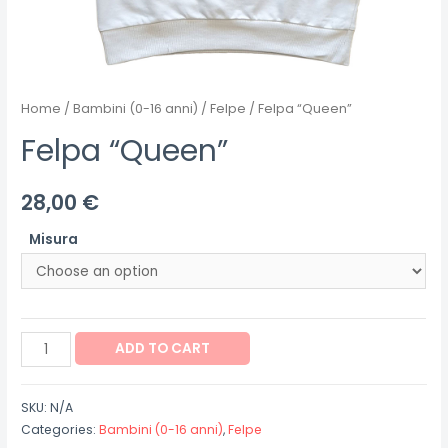
Home
/
Bambini (0-16 anni)
/
Felpe
/ Felpa “Queen”
Felpa “Queen”
28,00
€
Misura
Felpa
ADD TO CART
"Queen"
quantity
SKU:
N/A
Categories:
Bambini (0-16 anni)
,
Felpe