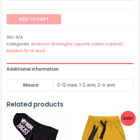
Calzini
ADD TO CART
in
cotone
SKU:
N/A
"Pink
Categories:
Accessori (bavaglini, cappelli, calzini, coperte)
,
Blue
Bambini (0-16 anni)
&
Black
Additional information
Skulls"
quantity
Misura
0-12 mesi, 1-2 anni, 2-4 anni
Related products
Sale!