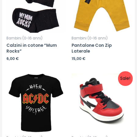
Bambini (0-16 anni)
Bambini (0-16 anni)
Calzini in cotone “Mum
Pantalone Con Zip
Rocks”
Laterale
6,00
€
15,00
€
Sale!