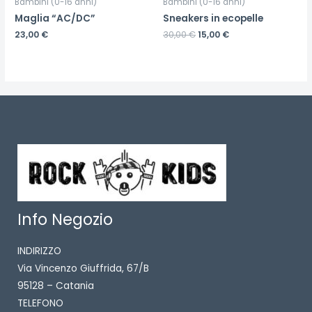
Bambini (0-16 anni)
Bambini (0-16 anni)
Maglia “AC/DC”
Sneakers in ecopelle
23,00
€
30,00
€
15,00
€
Info Negozio
INDIRIZZO
Via Vincenzo Giuffrida, 67/B
95128 – Catania
TELEFONO