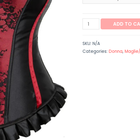
Corsetto
ADD TO C
"Dahlia"
quantity
SKU:
N/A
Categories:
Donna
,
Maglie