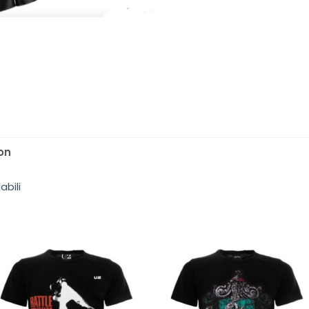
on
abili