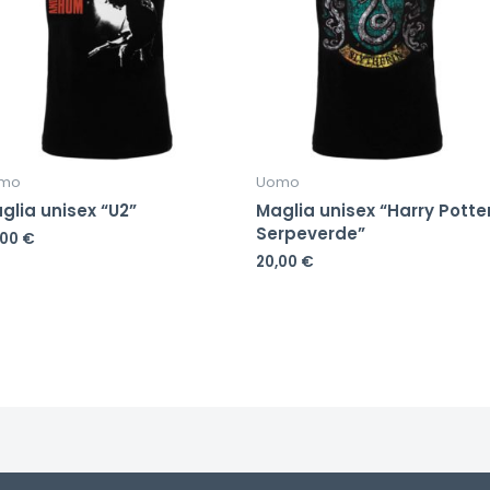
mo
Uomo
glia unisex “U2”
Maglia unisex “Harry Potte
Serpeverde”
,00
€
20,00
€