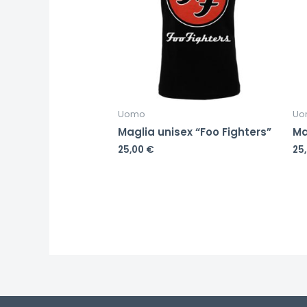
Uomo
Uo
Maglia unisex “Foo Fighters”
Ma
25,00
€
25