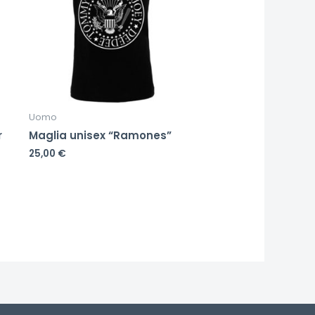
Uomo
r
Maglia unisex “Ramones”
25,00
€