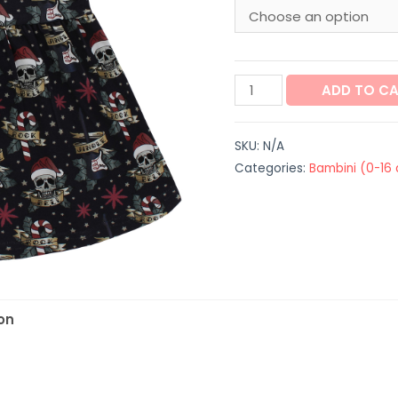
Vestito
ADD TO C
"Jingle
Bell
SKU:
N/A
Rock"
Categories:
Bambini (0-16 
quantity
on