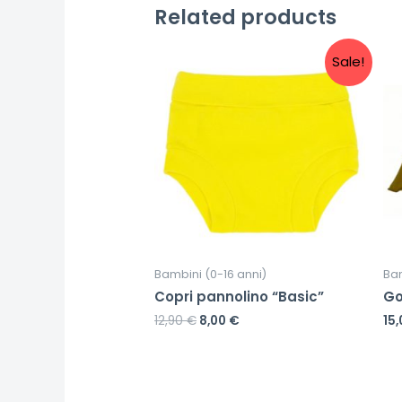
Related products
Sale!
Bambini (0-16 anni)
Bam
Copri pannolino “Basic”
Go
12,90
€
8,00
€
15