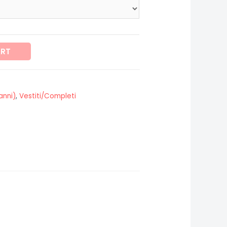
ART
anni)
,
Vestiti/Completi