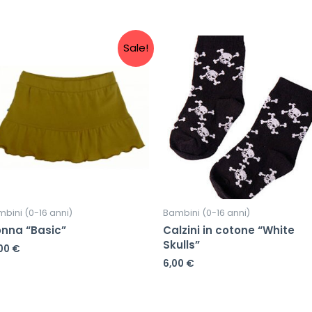
Sale!
bini (0-16 anni)
Bambini (0-16 anni)
nna “Basic”
Calzini in cotone “White
Skulls”
,00
€
6,00
€