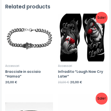
Related products
Sale!
Accessori
Accessori
Bracciale in acciaio
Infradito “Laugh Now Cry
“Hamsa”
Later”
20,00
€
23,00
€
20,00
€
Sale!