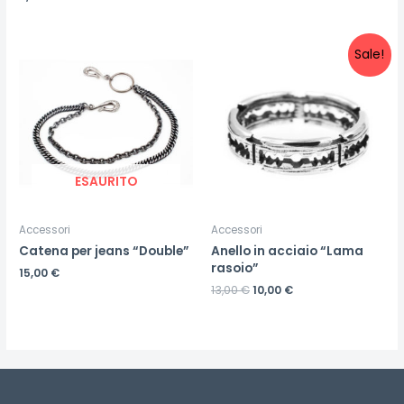
Sale!
ESAURITO
Accessori
Accessori
Catena per jeans “Double”
Anello in acciaio “Lama
rasoio”
15,00
€
13,00
€
10,00
€