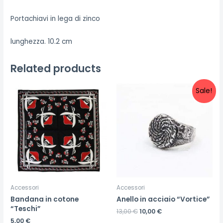
Portachiavi in lega di zinco
lunghezza. 10.2 cm
Related products
Sale!
Accessori
Accessori
Bandana in cotone
Anello in acciaio “Vortice”
“Teschi”
13,00
€
10,00
€
5,00
€