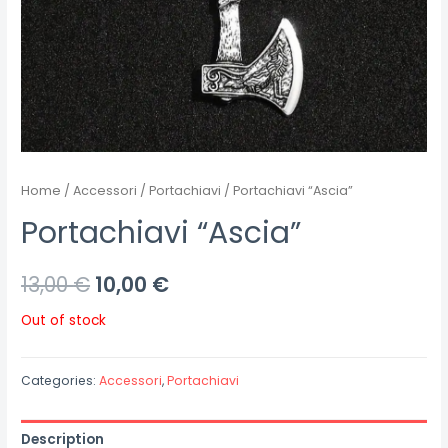
Home
/
Accessori
/
Portachiavi
/ Portachiavi “Ascia”
Portachiavi “Ascia”
13,00
€
10,00
€
Out of stock
Categories:
Accessori
,
Portachiavi
Description