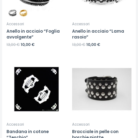
Accessori
Accessori
Anello in acciaio “Foglia
Anello in acciaio “Lama
avvolgente”
rasoio”
13,00
€
10,00
€
13,00
€
10,00
€
Accessori
Accessori
Bandana in cotone
Bracciale in pelle con
“Teschio”
borchie piatte