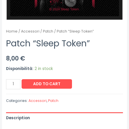
Home
/
Accessori
/
Patch
/ Patch “Sleep Token”
Patch “Sleep Token”
8,00
€
Disponibilità:
2 in stock
Patch
ADD TO CART
"Sleep
Token"
Categories:
Accessori
,
Patch
quantity
Description