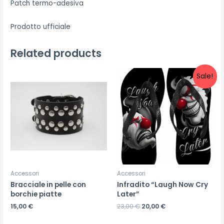
Patch termo-adesiva
Prodotto ufficiale
Related products
Sale!
Accessori
Accessori
Bracciale in pelle con
Infradito “Laugh Now Cry
borchie piatte
Later”
15,00
€
23,00
€
20,00
€