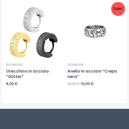
Sale!
Accessori
Accessori
Orecchino in acciaio
Anello in acciaio “Crepa
“Glitter”
nera”
8,00
€
13,00
€
10,00
€