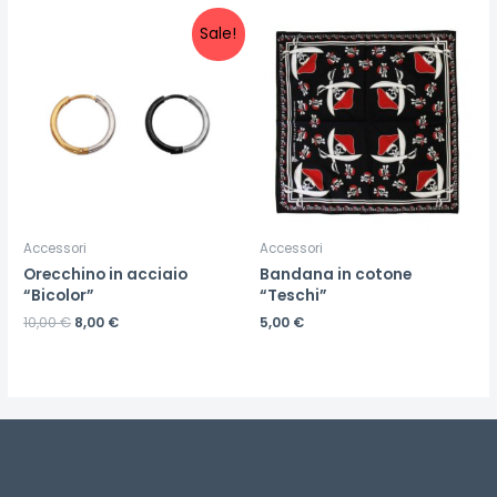
Sale!
Accessori
Accessori
Orecchino in acciaio
Bandana in cotone
“Bicolor”
“Teschi”
10,00
€
8,00
€
5,00
€