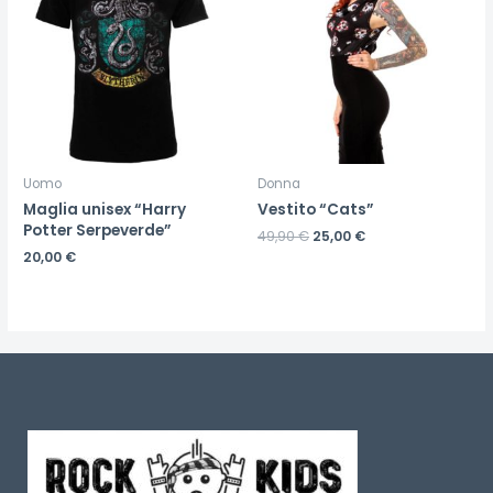
Uomo
Donna
Maglia unisex “Harry
Vestito “Cats”
Potter Serpeverde”
49,90
€
25,00
€
20,00
€