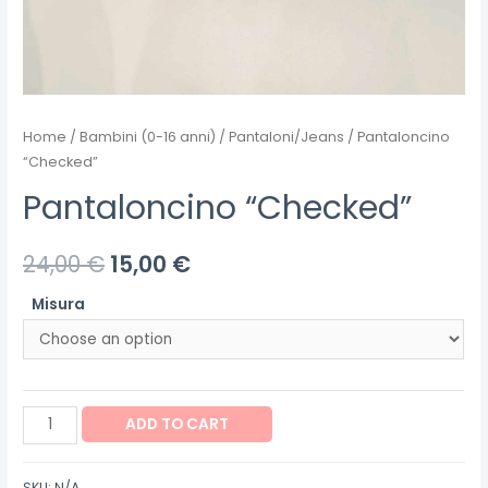
Home
/
Bambini (0-16 anni)
/
Pantaloni/Jeans
/ Pantaloncino
“Checked”
Pantaloncino “Checked”
24,00
€
15,00
€
Misura
Pantaloncino
ADD TO CART
"Checked"
quantity
SKU:
N/A