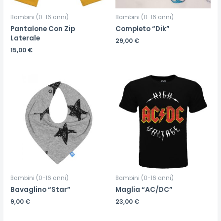
Bambini (0-16 anni)
Bambini (0-16 anni)
Pantalone Con Zip
Completo “Dik”
Laterale
29,00
€
15,00
€
Bambini (0-16 anni)
Bambini (0-16 anni)
Bavaglino “Star”
Maglia “AC/DC”
9,00
€
23,00
€