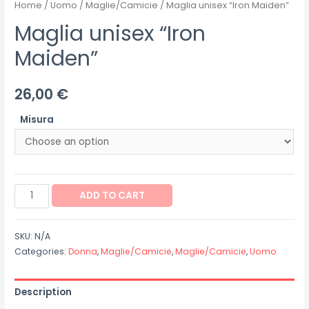
Home
/
Uomo
/
Maglie/Camicie
/ Maglia unisex “Iron Maiden”
Maglia unisex “Iron
Maiden”
26,00
€
Misura
Maglia
ADD TO CART
unisex
"Iron
SKU:
N/A
Maiden"
Categories:
Donna
,
Maglie/Camicie
,
Maglie/Camicie
,
Uomo
quantity
Description