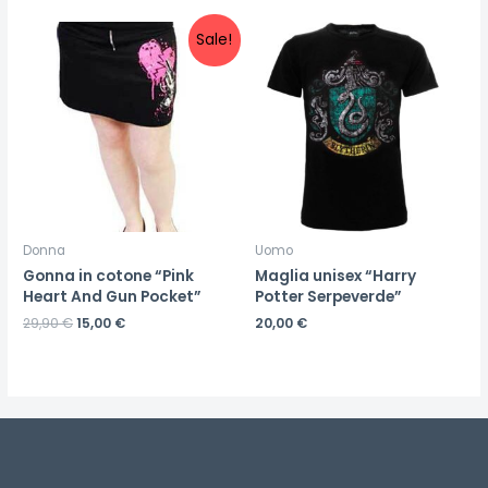
Sale!
Donna
Uomo
Gonna in cotone “Pink
Maglia unisex “Harry
Heart And Gun Pocket”
Potter Serpeverde”
29,90
€
15,00
€
20,00
€