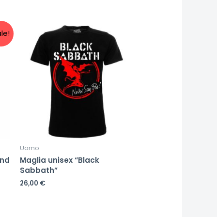
le!
Uomo
and
Maglia unisex “Black
Sabbath”
26,00
€