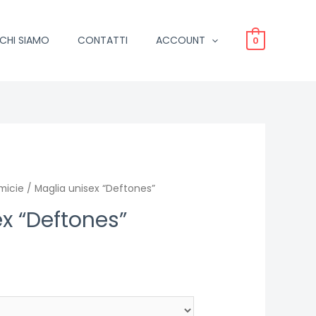
CHI SIAMO
CONTATTI
ACCOUNT
0
micie
/ Maglia unisex “Deftones”
x “Deftones”