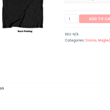
Maglia
ADD TO C
unisex
"Deftones"
SKU:
N/A
quantity
Categories:
Donna
,
Maglie
on