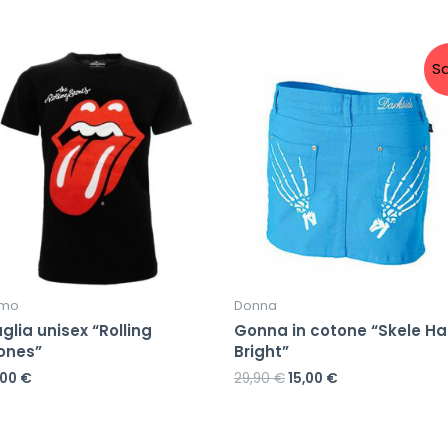
Sa
mo
Donna
glia unisex “Rolling
Gonna in cotone “Skele H
ones”
Bright”
,00
€
29,90
€
15,00
€