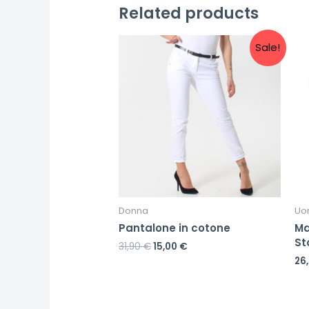
Related products
Sale!
Donna
Uo
Pantalone in cotone
Ma
St
31,90
€
15,00
€
26