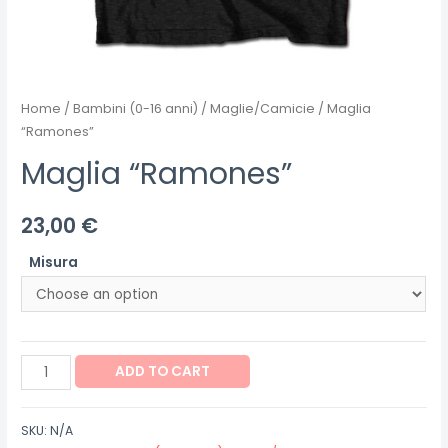
Home
/
Bambini (0-16 anni)
/
Maglie/Camicie
/ Maglia
“Ramones”
Maglia “Ramones”
23,00
€
Misura
Maglia
ADD TO CART
"Ramones"
quantity
SKU:
N/A