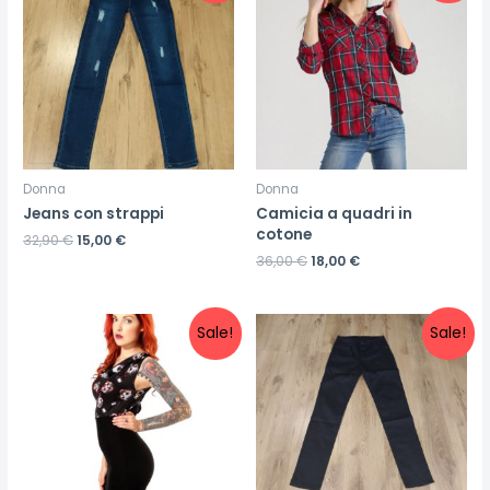
Donna
Donna
Jeans con strappi
Camicia a quadri in
cotone
32,90
€
15,00
€
36,00
€
18,00
€
Sale!
Sale!