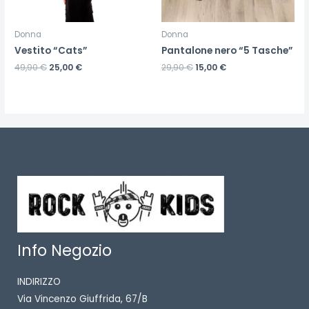
Donna
Donna
Vestito “Cats”
Pantalone nero “5 Tasche”
49,90
€
25,00
€
29,90
€
15,00
€
Info Negozio
INDIRIZZO
Via Vincenzo Giuffrida, 67/B