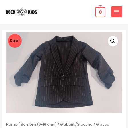
Vai
al
0
MAIN
contenuto
MENU
Sale!
Home
/
Bambini (0-16 anni)
/
Giubbini/Giacche
/ Giacca