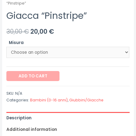
“Pinstripe”
Giacca “Pinstripe”
30,00
€
20,00
€
Misura
Giacca
ADD TO CART
"Pinstripe"
quantity
SKU:
N/A
Categories:
Bambini (0-16 anni)
,
Giubbini/Giacche
Description
Additional information