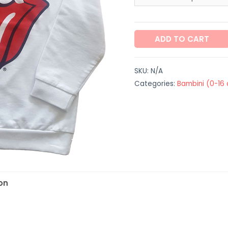
Felpa
ADD TO CART
"Rolling
Stones"
SKU:
N/A
quantity
Categories:
Bambini (0-16 
on