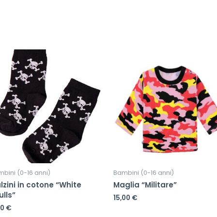
bini (0-16 anni)
Bambini (0-16 anni)
lzini in cotone “White
Maglia “Militare”
ulls”
15,00
€
00
€