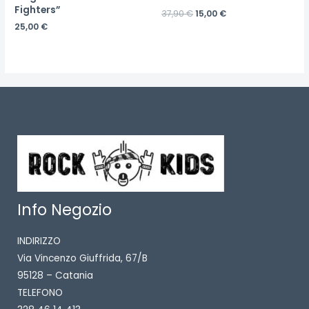
Fighters”
37,90
€
15,00
€
25,00
€
Info Negozio
INDIRIZZO
Via Vincenzo Giuffrida, 67/B
95128 – Catania
TELEFONO