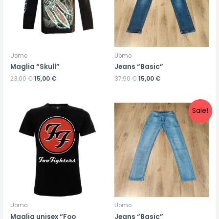
Uomo
Uomo
Maglia “Skull”
Jeans “Basic”
23,00
€
15,00
€
37,90
€
15,00
€
Sale!
Uomo
Uomo
Maglia unisex “Foo
Jeans “Basic”