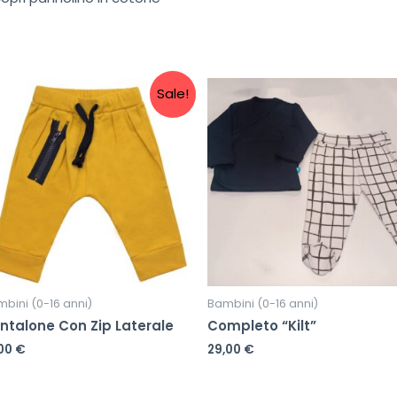
Sale!
bini (0-16 anni)
Bambini (0-16 anni)
ntalone Con Zip Laterale
Completo “Kilt”
,00
€
29,00
€