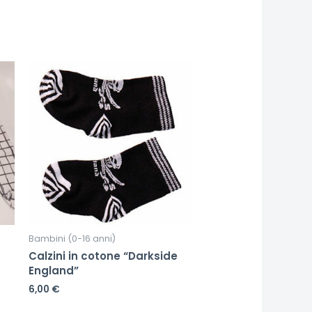
Bambini (0-16 anni)
Calzini in cotone “Darkside
England”
6,00
€