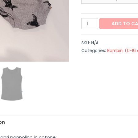
Completo
ADD TO C
"Star"
quantity
SKU:
N/A
Categories:
Bambini (0-16 
on
pri pannolino in cotone