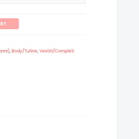
ART
anni)
,
Body/Tutine
,
Vestiti/Completi