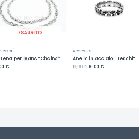
ESAURITO
cessori
Accessori
tena per jeans “Chains”
Anello in acciaio “Teschi”
,00
€
13,00
€
10,00
€