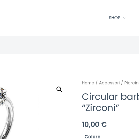
SHOP
Home
/
Accessori
/
Pierci
Circular barb
“Zirconi”
10,00
€
Colore