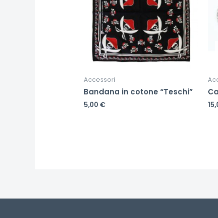
Accessori
Ac
Bandana in cotone “Teschi”
Ca
5,00
€
15