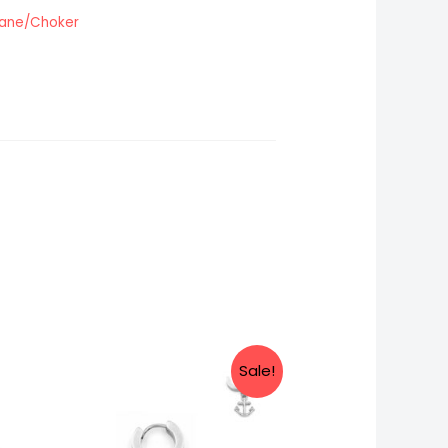
lane/Choker
Sale!