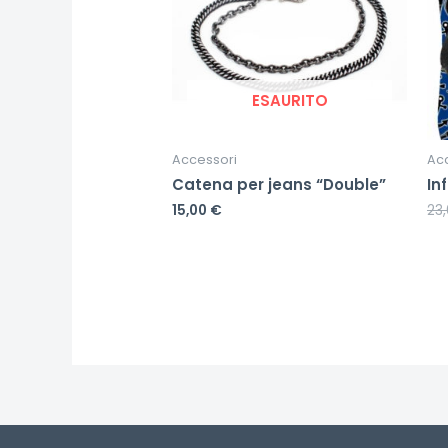
ESAURITO
Accessori
Ac
Catena per jeans “Double”
In
15,00
€
23