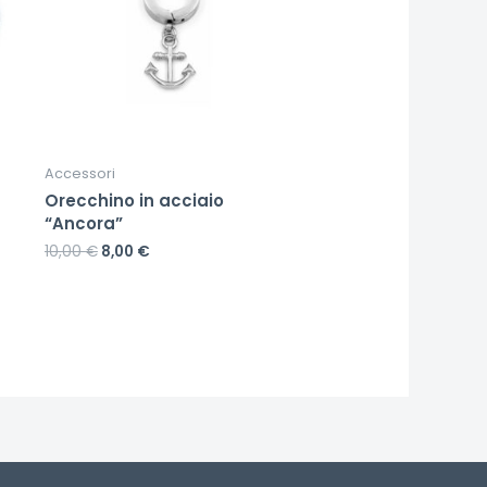
Accessori
Orecchino in acciaio
“Ancora”
10,00
€
8,00
€