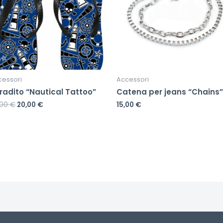
cessori
Accessori
fradito “Nautical Tattoo”
Catena per jeans “Chains”
,00
€
20,00
€
15,00
€