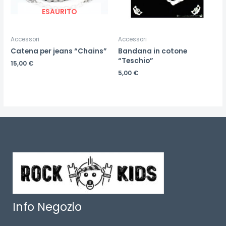
ESAURITO
Accessori
Accessori
Catena per jeans “Chains”
Bandana in cotone
“Teschio”
15,00
€
5,00
€
Info Negozio