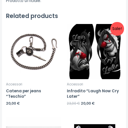
Prodotto ufficiale.
Related products
Sale!
Accessori
Accessori
Catena per jeans
Infradito “Laugh Now Cry
“Teschio”
Later”
20,00
€
23,00
€
20,00
€