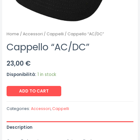
Home
/
Accessori
/
Cappelli
/ Cappello “AC/DC”
Cappello “AC/DC”
23,00
€
Disponibilità:
1 in stock
Cappello
ADD TO CART
"AC/DC"
quantity
Categories:
Accessori
,
Cappelli
Description