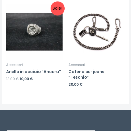
Sale!
Accessori
Accessori
Anello in acciaio “Ancora”
Catena per jeans
“Teschio”
13,00
€
10,00
€
20,00
€