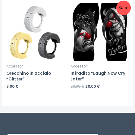
Sale!
Accessori
Accessori
Orecchino in acciaio
Infradito “Laugh Now Cry
“Glitter”
Later”
8,00
€
23,00
€
20,00
€