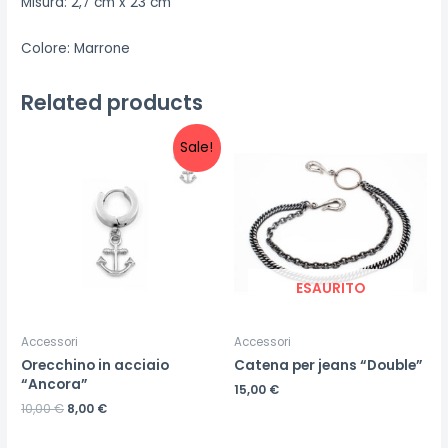
Misura: 2,7 cm x 23 cm
Colore: Marrone
Related products
Sale!
ESAURITO
Accessori
Accessori
Orecchino in acciaio
Catena per jeans “Double”
“Ancora”
15,00
€
10,00
€
8,00
€