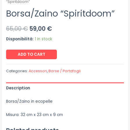
“Spiritdoom”
Borsa/Zaino “Spiritdoom”
65,00
€
59,00
€
Disponibilità:
1 in stock
Borsa/Zaino
ADD TO CART
"Spiritdoom"
quantity
Categories:
Accessori
,
Borse / Portafogli
Description
Borsa/Zaino in ecopelle
Misura: 32 cm x 23 cm x 9 cm