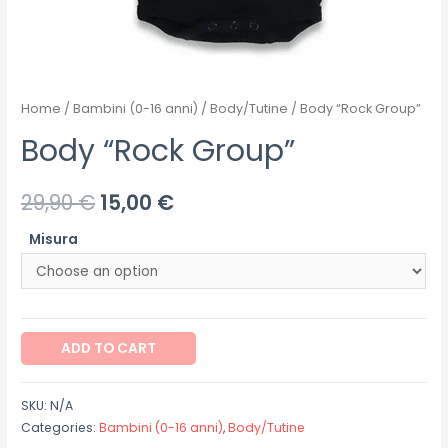
Home
/
Bambini (0-16 anni)
/
Body/Tutine
/ Body “Rock Group”
Body “Rock Group”
29,90
€
15,00
€
Misura
Body
ADD TO CART
"Rock
Group"
SKU:
N/A
quantity
Categories:
Bambini (0-16 anni)
,
Body/Tutine