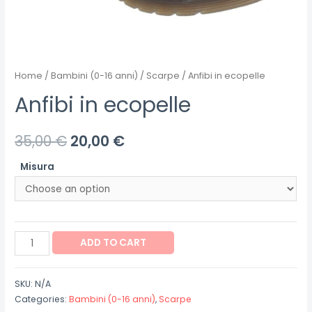
Home
/
Bambini (0-16 anni)
/
Scarpe
/ Anfibi in ecopelle
Anfibi in ecopelle
35,00
€
20,00
€
Misura
Anfibi
ADD TO CART
in
ecopelle
SKU:
N/A
quantity
Categories:
Bambini (0-16 anni)
,
Scarpe