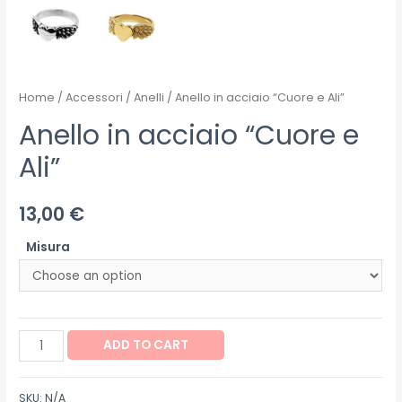
Home
/
Accessori
/
Anelli
/ Anello in acciaio “Cuore e Ali”
Anello in acciaio “Cuore e
Ali”
13,00
€
Misura
Anello
ADD TO CART
in
acciaio
SKU:
N/A