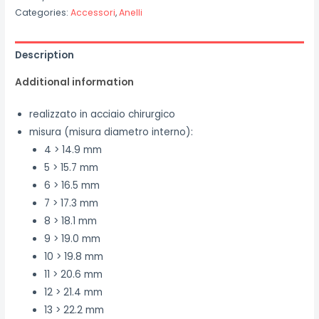
"Cuore
Categories:
Accessori
,
Anelli
e
Ali"
Description
quantity
Additional information
realizzato in acciaio chirurgico
misura (misura diametro interno):
4 > 14.9 mm
5 > 15.7 mm
6 > 16.5 mm
7 > 17.3 mm
8 > 18.1 mm
9 > 19.0 mm
10 > 19.8 mm
11 > 20.6 mm
12 > 21.4 mm
13 > 22.2 mm