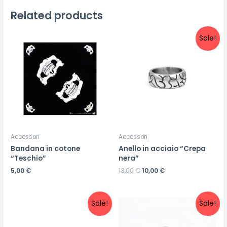
Related products
Sale!
Accessori
Accessori
Bandana in cotone
Anello in acciaio “Crepa
“Teschio”
nera”
5,00
€
13,00
€
10,00
€
Sale!
Sale!