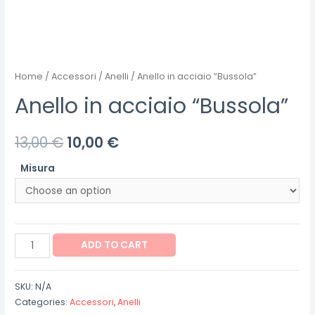
Home
/
Accessori
/
Anelli
/ Anello in acciaio “Bussola”
Anello in acciaio “Bussola”
13,00
€
10,00
€
Misura
Anello
ADD TO CART
in
acciaio
SKU:
N/A
"Bussola"
Categories:
Accessori
,
Anelli
quantity